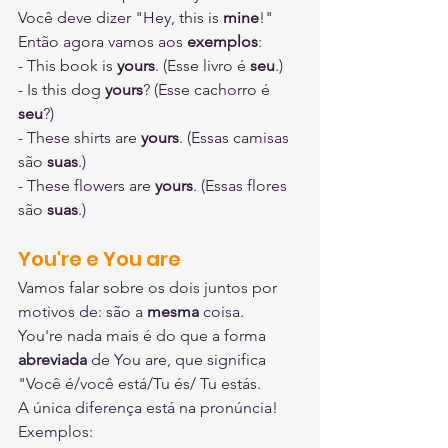
Você deve dizer "Hey, this is 
mine
!"
Então agora vamos aos 
exemplos
:
- This book is 
yours
. (Esse livro é 
seu
.)
- Is this dog 
yours
? (Esse cachorro é 
seu
?)
- These shirts are 
yours
. (Essas camisas 
são 
suas
.) 
- These flowers are 
yours
. (Essas flores 
são 
suas
.)
You're e You are
Vamos falar sobre os dois juntos por 
motivos de: são a 
mesma
 coisa.
You're nada mais é do que a forma 
abreviada
 de You are, que significa 
"Você é/você está/Tu és/ Tu estás.
A única diferença está na pronúncia!
Exemplos: