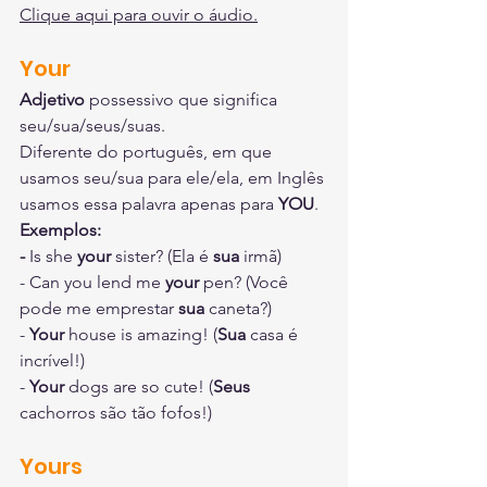
Clique aqui para ouvir o áudio.
Your
Adjetivo
 possessivo que significa 
seu/sua/seus/suas.
Diferente do português, em que 
usamos seu/sua para ele/ela, em Inglês 
usamos essa palavra apenas para 
YOU
.
Exemplos:
- 
Is she 
your
 sister? (Ela é 
sua
 irmã)
- Can you lend me 
your
 pen? (Você 
pode me emprestar 
sua
 caneta?)
- 
Your
 house is amazing! (
Sua
 casa é 
incrível!)
- 
Your
 dogs are so cute! (
Seus
cachorros são tão fofos!)
Yours