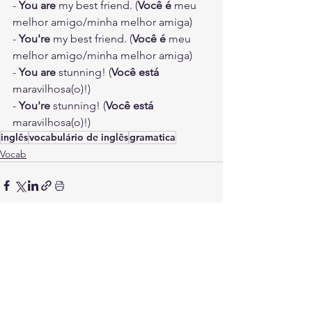
- 
You are
 my best friend. (
Você é
 meu 
melhor amigo/minha melhor amiga)
- 
You're
 my best friend. (
Você é
 meu 
melhor amigo/minha melhor amiga)
- 
You are
 stunning! (
Você está
maravilhosa(o)!)
- 
You're
 stunning! (
Você está
maravilhosa(o)!)
inglês
vocabulário de inglês
gramatica
Vocab
Ver tudo
Posts Relacionados