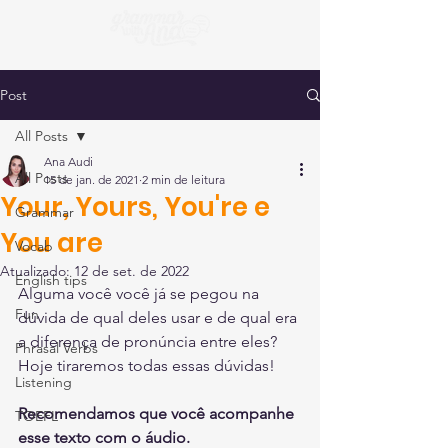
Post
All Posts
Ana Audi
All Posts
15 de jan. de 2021
2 min de leitura
Your, Yours, You're e
Grammar
You are
Vocab
Atualizado:
12 de set. de 2022
English tips
Alguma você você já se pegou na 
Fun
dúvida de qual deles usar e de qual era 
a diferença de pronúncia entre eles?
Phrasal Verbs
Hoje tiraremos todas essas dúvidas!
Listening
Recomendamos que você acompanhe 
TOEFL
esse texto com o áudio.