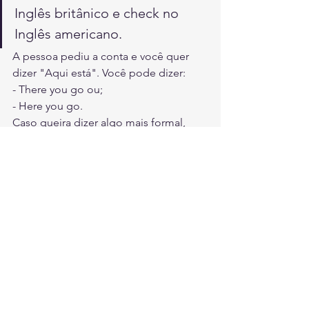
Inglês britânico e check no 
Inglês americano.
A pessoa pediu a conta e você quer 
dizer "Aqui está". Você pode dizer:
- There you go ou;
- Here you go.
Caso queira dizer algo mais formal, 
pode optar por:
- This is your check/bill, sir/miss. (Esta é 
sua conta, senhor/senhora.)
- We take cash and credit card. (Nós 
aceitamos dinheiro e cartão de crédito.)
- You can pay at the cashier. (Você 
pode pagar diretamente no caixa.)
- I hope you have a great time here in 
Brazil. Bye! (Espero que vocês se 
divirtam aqui no Brasil. Tchau!)