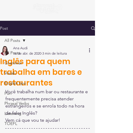
Post
All Posts
Ana Audi
All Posts
16 de abr. de 2020
3 min de leitura
Inglês para quem
Grammar
trabalha em bares e
Vocab
restaurantes
English tips
Você trabalha num bar ou restaurante e 
Fun
frequentemente precisa atender 
Phrasal Verbs
estrangeiros e se enrola todo na hora 
de falar Inglês?
Listening
Vem cá que vou te ajudar!
TOEFL