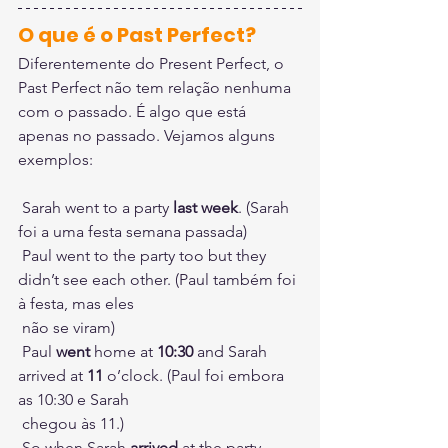
O que é o Past Perfect?
Diferentemente do Present Perfect, o 
Past Perfect não tem relação nenhuma 
com o passado. É algo que está 
apenas no passado. Vejamos alguns 
exemplos:
 Sarah went to a party 
last week
. (Sarah 
foi a uma festa semana passada)
 Paul went to the party too but they 
didn’t see each other. (Paul também foi 
à festa, mas eles 
 não se viram)
 Paul 
went
 home at 
10:30
 and Sarah 
arrived at 
11
 o’clock. (Paul foi embora 
as 10:30 e Sarah 
 chegou às 11.)
 So when Sarah 
arrived 
at the party, 