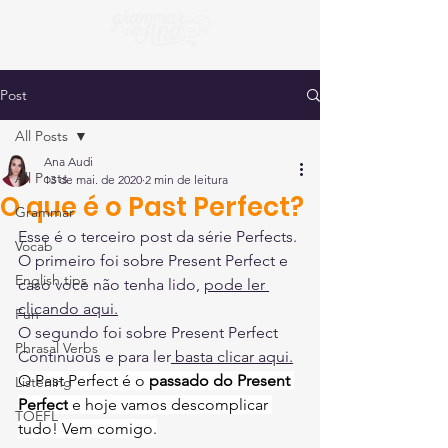
Post
All Posts
Ana Audi
All Posts
13 de mai. de 2020
2 min de leitura
O que é o Past Perfect?
Grammar
Esse é o terceiro post da série Perfects.
Vocab
O primeiro foi sobre Present Perfect e 
English tips
caso voce não tenha lido, 
pode ler 
clicando aqui.
Fun
O segundo foi sobre Present Perfect 
Phrasal Verbs
Continuous e para ler
 basta clicar aqui.
O Past Perfect é o 
passado do Present 
Listening
Perfect
 e hoje vamos descomplicar 
TOEFL
tudo! Vem comigo.