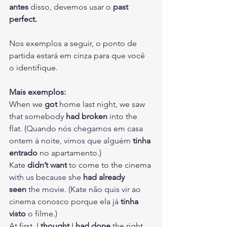
antes 
disso, devemos usar o 
past 
perfect.
Nos exemplos a seguir, o ponto de 
partida estará em cinza para que você 
o identifique.
Mais exemplos: 
When we 
got 
home last night,
 we saw 
that somebody 
had broken 
into the 
flat. (Quando nós chegamos em casa 
ontem à noite, vimos que alguém 
tinha 
entrado
 no apartamento.)
Kate 
didn’t want 
to come to the cinema 
with us
 because she 
had already 
seen 
the movie. (Kate não quis vir ao 
cinema conosco porque ela já 
tinha 
visto
 o filme.) 
At first, 
I 
thought
I 
had done 
the right 