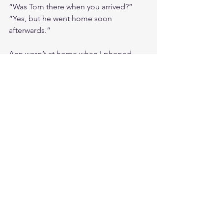
“Was Tom there when you arrived?” 
“Yes, but he went home soon 
afterwards.” 
Ann wasn’t at home when I phoned. 
She was in London.
Ann had just got home when I phoned. 
She had been in London. 
Grammar
Ver tudo
Posts Relacionados