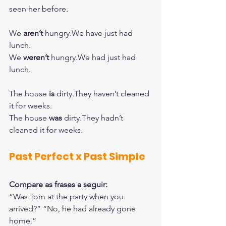
seen her before. 
We 
aren’t 
hungry.We have just had 
lunch.
We 
weren’t 
hungry.We had just had 
lunch.
The house 
is 
dirty.They haven’t cleaned 
it for weeks.
The house 
was 
dirty.They hadn’t 
cleaned it for weeks. 
Past Perfect x Past Simple
Compare as frases a seguir:
“Was Tom at the party when you 
arrived?” “No, he had already gone 
home.”