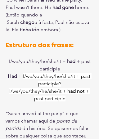
Paul wasn’t there. He 
had gone 
home. 
(Então quando a 
 Sarah 
chego
u à festa, Paul não estava 
lá. Ele 
tinha ido
 embora.)
Estrutura das frases:
 I/we/you/they/he/she/it + 
had 
+ past 
participle
Had 
+ 
I/we/you/they/he/she/it + past 
participle?
I/we/you/they/he/she/it + 
had not
 + 
past participle
“Sarah arrived at the party” é que 
vamos chamar aqui de 
ponto de 
partida
 da história. Se quisermos falar 
sobre qualquer coisa que aconteceu 