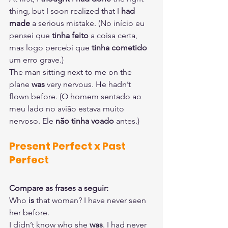
thing
,
 but 
I soon realized
 that I 
had 
made 
a serious mistake. (No início eu 
pensei que 
tinha feito
 a coisa certa, 
mas logo percebi que 
tinha cometido
um erro grave.)
The man sitting next to me on the 
plane 
was 
very nervous.
 He hadn’t 
flown before. (O homem sentado ao 
meu lado no avião estava muito 
nervoso. Ele 
não tinha voado
 antes.)
Present Perfect x Past 
Perfect
Compare as frases a seguir:
Who 
is 
that woman? I have never seen 
her before.
I didn’t know who she 
was
. I had never 