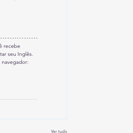
cê recebe 
ar seu Inglês.
u navegador: 
Ver tudo