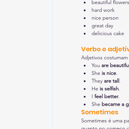
beautiful flower
hard work
nice person
great day
delicious cake
Verbo e adjeti
Adjetivos costumam 
You 
are beautifu
She 
is nice
.
They 
are tall
.
He 
is selfish
.
I 
feel better
.
She 
became a 
Sometimes
Sometimes é uma pa
quanto no começo co