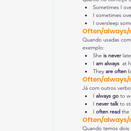
Sometimes I ove
I sometimes ove
I oversleep som
Often/always/n
Quando usadas com o
exemplo:
She 
is never
 late
I 
am always
  at 
They 
are often
 
Often/always/n
Já com outros verbos
I 
always go
 to w
I 
never talk
 to s
I 
often read
 the
Often/always/n
Quando temos dois v