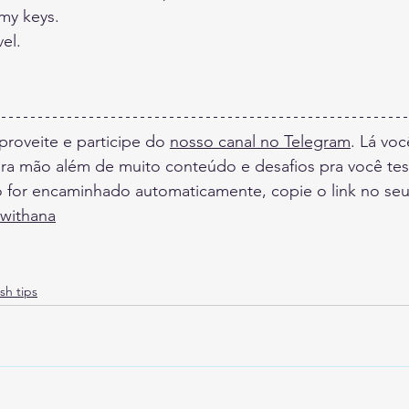
 my keys.
vel.
roveite e participe do 
nosso canal no Telegram
. Lá vo
ra mão além de muito conteúdo e desafios pra você test
ão for encaminhado automaticamente, copie o link no se
withana
sh tips