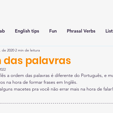
Home
Blog
Nossos serviços
Podcast
ab
English tips
Fun
Phrasal Verbs
Lis
. de 2020
2 min de leitura
 das palavras
2022
s a ordem das palavras é diferente do Português, e mui
ros na hora de formar frases em Inglês.
alguns macetes pra você não errar mais na hora de falar