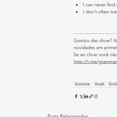
I can never find
I don't often tra
Gostou das dicas? Ap
novidades em primei
Se ao clicar você n
http://t.me/grammar
Grammar
Vocab
Engli
Posts Relacionados