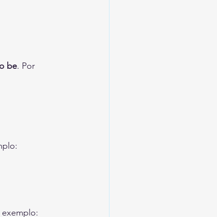
to be
. Por 
mplo:
r exemplo: