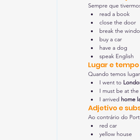
Sempre que tivermos
read a book
close the door
break the wind
buy a car
have a dog
speak English
Lugar e tempo
Quando temos lugar
I went to 
Londo
I must be at the
I arrived 
home la
Adjetivo e sub
Ao contrário do Port
red car
yellow house