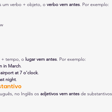
 um verbo + objeto, o 
verbo vem antes
. Por exemplo:
ow
 + tempo, o 
lugar vem antes
. Por exemplo:
n in March
.
 
airport at 7 o'clock
.
st night
.
stantivo
uguês, no Inglês os 
adjetivos vem antes
 de substantivo