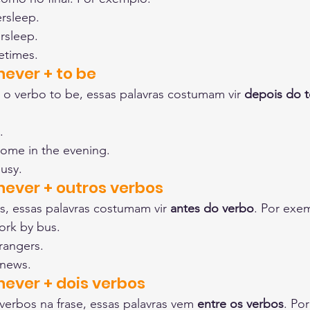
rsleep.
rsleep.
etimes.
ever + to be
 verbo to be, essas palavras costumam vir 
depois do 
.
home in the evening.
busy.
ever + outros verbos
, essas palavras costumam vir 
antes do verbo
. Por exe
ork by bus.
trangers.
 news.
ever + dois verbos
erbos na frase, essas palavras vem 
entre os verbos
. Po