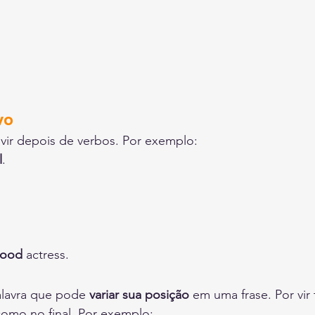
s
vo
vir depois de verbos. Por exemplo:
l
.
good
 actress.
lavra que pode 
variar sua posição 
em uma frase. Por vir
mo no final. Por exemplo: