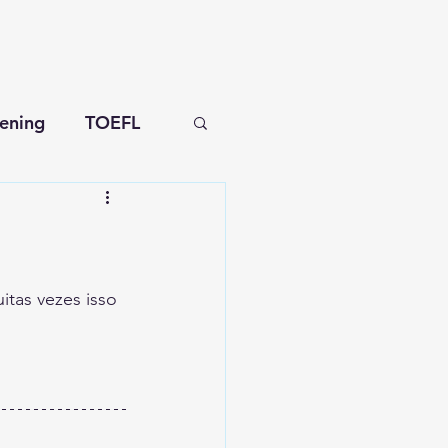
tening
TOEFL
tas vezes isso 
!